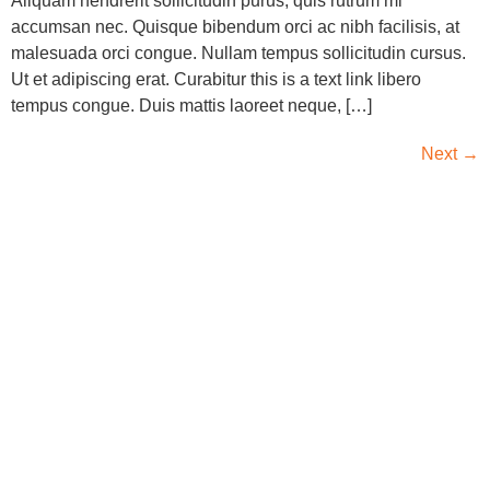
Aliquam hendrerit sollicitudin purus, quis rutrum mi
accumsan nec. Quisque bibendum orci ac nibh facilisis, at
malesuada orci congue. Nullam tempus sollicitudin cursus.
Ut et adipiscing erat. Curabitur this is a text link libero
tempus congue. Duis mattis laoreet neque, […]
Next
→