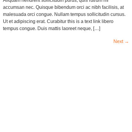
Aliquam hendrerit sollicitudin purus, quis rutrum mi
accumsan nec. Quisque bibendum orci ac nibh facilisis, at
malesuada orci congue. Nullam tempus sollicitudin cursus.
Ut et adipiscing erat. Curabitur this is a text link libero
tempus congue. Duis mattis laoreet neque, […]
Next
→